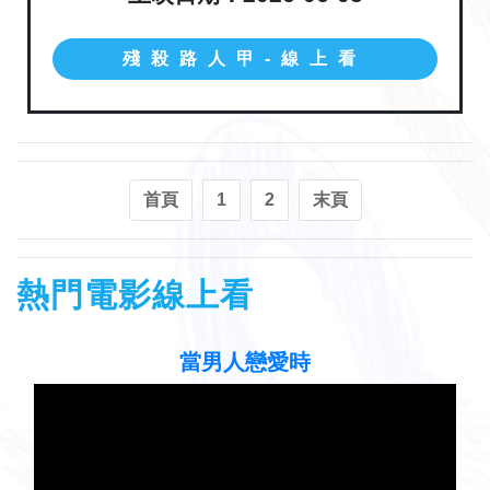
殘殺路人甲-線上看
首頁
1
2
末頁
熱門電影線上看
當男人戀愛時