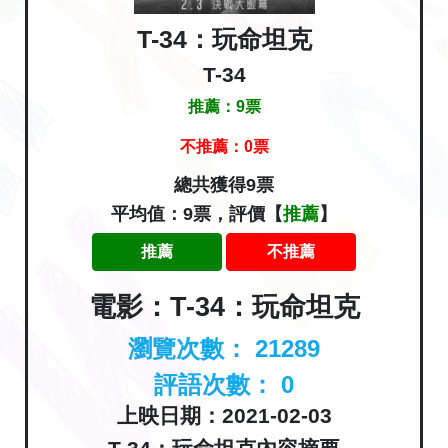
T-34：玩命坦克
T-34
推薦：
9
票
不推薦：
0
票
總共獲得9票
平均值：9票，評價【
推薦
】
推薦
不推薦
電影：T-34：玩命坦克
瀏覽次數：
21289
評語次數：
0
上映日期：2021-02-03