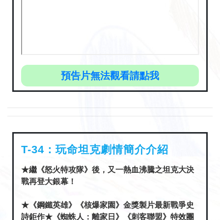
預告片無法觀看請點我
T-34：玩命坦克劇情簡介介紹
★繼《怒火特攻隊》後，又一熱血沸騰之坦克大決
戰再登大銀幕！
★《鋼鐵英雄》《核爆家園》金獎製片最新戰爭史
詩鉅作★《蜘蛛人：離家日》《刺客聯盟》特效團