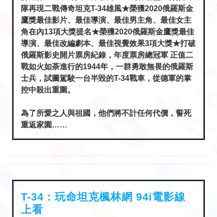
隊再現二戰傳奇坦克T-34雄風★榮獲2020俄羅斯金
鷹獎最佳影片、最佳導演、最佳男主角、最佳女主
角在內13項大獎提名★榮獲2020俄羅斯金鷹獎最佳
導演、最佳改編劇本、最佳視覺效果3項大獎★打破
俄羅斯影史開片票房紀錄，年度票房總冠軍 正值二
戰如火如荼進行的1944年，一群勇敢無畏的俄羅斯
士兵，試圖駕駛一台半毀的T-34戰車，從德軍的掌
控中殺出重圍。
為了所愛之人與祖國，他們將不計任何代價，誓死
重返家園……
T-34：玩命坦克楓林網 94i電影線
上看