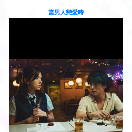
聽見歌 再唱