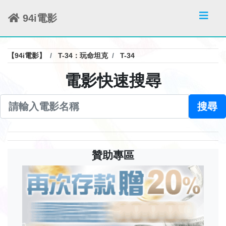
94i電影
【94i電影】
T-34：玩命坦克
T-34
電影快速搜尋
搜尋
贊助專區