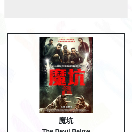
魔坑
The Devil Below