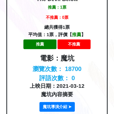
推薦：
1
票
不推薦：
0
票
總共獲得1票
平均值：1票，評價【
推薦
】
推薦
不推薦
電影：魔坑
瀏覽次數：
18700
評語次數：
0
上映日期：2021-03-12
魔坑內容摘要
魔坑導演介紹 ➤