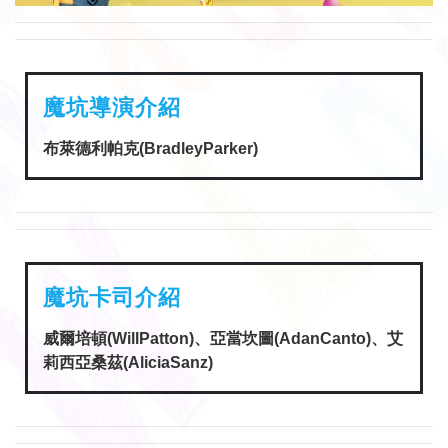
魔坑導演介紹
布萊德利帕克(BradleyParker)
魔坑卡司介紹
威爾培頓(WillPatton)、亞當坎圖(AdanCanto)、艾
莉西亞桑茲(AliciaSanz)