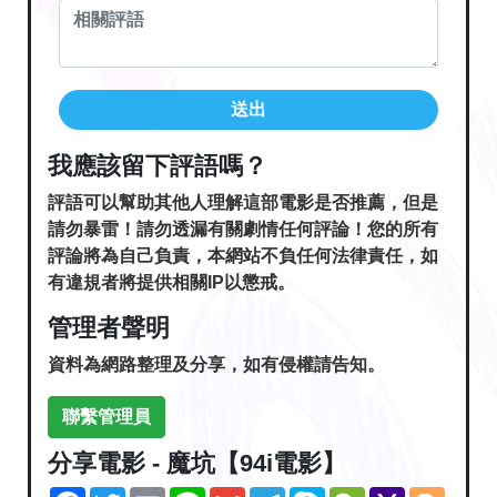
送出
我應該留下評語嗎？
評語可以幫助其他人理解這部電影是否推薦，但是
請勿暴雷！請勿透漏有關劇情任何評論！您的所有
評論將為自己負責，本網站不負任何法律責任，如
有違規者將提供相關IP以懲戒。
管理者聲明
資料為網路整理及分享，如有侵權請告知。
聯繫管理員
分享電影 - 魔坑【94i電影】
Facebook
Twitter
Email
Line
Gmail
Telegram
Skype
WeChat
Yahoo
Blogg