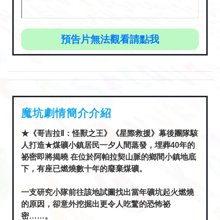
預告片無法觀看請點我
魔坑劇情簡介介紹
★《哥吉拉Ⅱ：怪獸之王》《星際救援》幕後團隊駭
人打造★煤礦小鎮居民一夕人間蒸發，埋葬40年的
祕密即將揭曉 在位於阿帕拉契山脈的鄉間小鎮地底
下，有座已燃燒數十年的廢棄煤礦。
一支研究小隊前往該地試圖找出當年礦坑起火燃燒
的原因，卻意外挖掘出更令人吃驚的恐怖祕
密……。