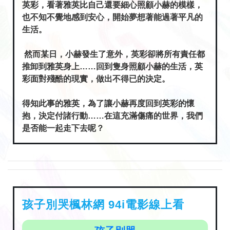
英彩，看著雅英比自己還要細心照顧小赫的模樣，
也不知不覺地感到安心，開始夢想著能過著平凡的
生活。
然而某日，小赫發生了意外，英彩卻將所有責任都
推卸到雅英身上……回到隻身照顧小赫的生活，英
彩面對殘酷的現實，做出不得已的決定。
得知此事的雅英，為了讓小赫再度回到英彩的懷
抱，決定付諸行動……在這充滿傷痛的世界，我們
是否能一起走下去呢？
孩子別哭楓林網 94i電影線上看