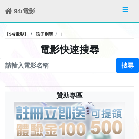
94i電影
【94i電影】
孩子別哭
I
電影快速搜尋
搜尋
贊助專區