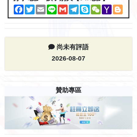
Facebook
Twitter
Email
Line
Gmail
Telegram
Skype
WeChat
Yahoo
Blogg
Mail
尚未有評語
2026-08-07
贊助專區