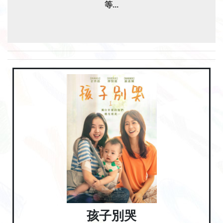
等...
孩子別哭