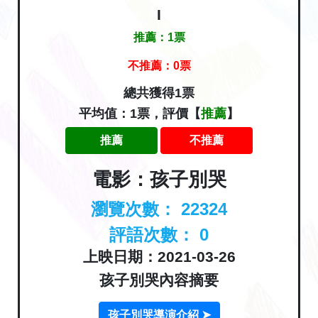
I
推薦：
1
票
不推薦：
0
票
總共獲得1票
平均值：1票，評價【
推薦
】
推薦
不推薦
電影：孩子別哭
瀏覽次數：
22324
評語次數：
0
上映日期：2021-03-26
孩子別哭內容摘要
孩子別哭導演介紹 ➤