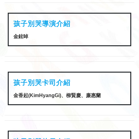
孩子別哭導演介紹
金鉉晫
孩子別哭卡司介紹
金香起(KimHyangGi)、柳賢慶、廉惠蘭