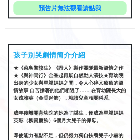
預告片無法觀看請點我
孩子別哭劇情簡介介紹
★《菜鳥警校生》《證人》製作團隊最新溫情之作
★《與神同行》金香起再展自然動人演技★育幼院
出身的少女與單親媽媽之間，令人心碎又療癒的溫
情故事 自苦撐著的他們相遇了…… 在育幼院長大的
女孩雅英（金香起飾），就讀兒童相關科系。
成年後離開育幼院的她為了謀生，便成為單親媽媽
英彩（柳賢慶飾）6個月大兒子的保母。
即使能力有點不足，但仍努力獨自扶養兒子小赫的