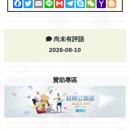
Facebook
Twitter
Email
Line
Gmail
Telegram
Skype
WeChat
Yahoo
Blogg
Mail
尚未有評語
2026-08-10
贊助專區