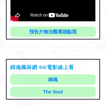
預告片無法觀看請點我
緝魂楓林網 94i電影線上看
緝魂
The Soul