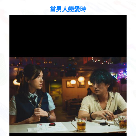
當男人戀愛時