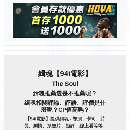
緝魂【94i電影】
The Soul
緝魂推薦還是不推薦呢？
緝魂相關評論、評語、評價是什
麼呢？CP值高嗎？
【94i電影】提供緝魂 - 導演、卡司、片
長、劇情、預告片、短評、線上看等等...