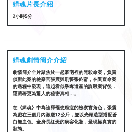
緝魂片長介紹
2小時5分
緝魂劇情簡介介紹
劇情簡介全片聚焦於一起豪宅裡的兇殺命案，負責
偵辦此案的檢察官張震與刑警張鈞甯，在調查命案
的過程中發現，這起看似爭奪遺產的謀殺案背後，
隱藏著更為驚人的秘密真相…。
在《緝魂》中為詮釋罹患癌症的檢察官角色，張震
為戲在三個月內激瘦12公斤，並以光頭造型搭配蒼
白無血色、全身長紅斑的病容化妝，呈現極真實的
狀態。