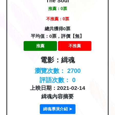
The Soul
推薦：
0
票
不推薦：
0
票
總共獲得0票
平均值：0票，評價【無】
推薦
不推薦
電影：緝魂
瀏覽次數：
2700
評語次數：
0
上映日期：2021-02-14
緝魂內容摘要
緝魂導演介紹 ➤