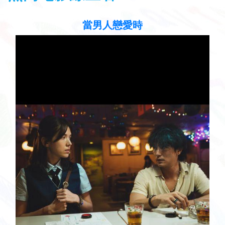
聽見歌 再唱