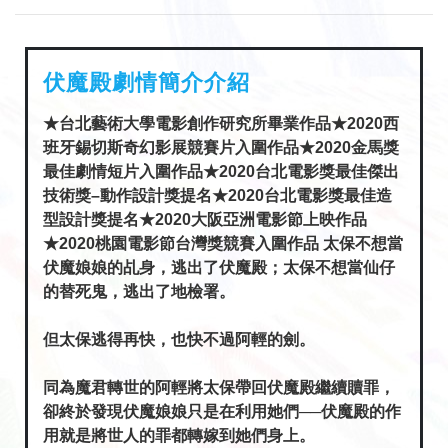
伏魔殿劇情簡介介紹
★台北藝術大學電影創作研究所畢業作品★2020西
班牙錫切斯奇幻影展競賽片入圍作品★2020金馬獎
最佳劇情短片入圍作品★2020台北電影獎最佳傑出
技術獎–動作設計獎提名★2020台北電影獎最佳造
型設計獎提名★2020大阪亞洲電影節上映作品
★2020桃園電影節台灣獎競賽入圍作品 太保不想當
伏魔娘娘的乩身，逃出了伏魔殿；太保不想當仙仔
的替死鬼，逃出了地檢署。
但太保逃得再快，也快不過阿輕的劍。
同為魔君轉世的阿輕將太保帶回伏魔殿繼續贖罪，
卻終於發現伏魔娘娘只是在利用她們──伏魔殿的作
用就是將世人的罪都轉嫁到她們身上。