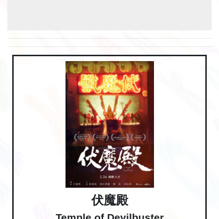
伏魔殿
Temple of Devilbuster