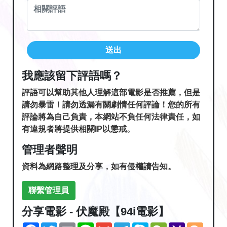
送出
我應該留下評語嗎？
評語可以幫助其他人理解這部電影是否推薦，但是
請勿暴雷！請勿透漏有關劇情任何評論！您的所有
評論將為自己負責，本網站不負任何法律責任，如
有違規者將提供相關IP以懲戒。
管理者聲明
資料為網路整理及分享，如有侵權請告知。
聯繫管理員
分享電影 - 伏魔殿【94i電影】
Facebook
Twitter
Email
Line
Gmail
Telegram
Skype
WeChat
Yahoo
Blogg