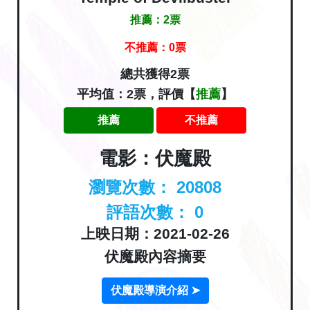
推薦：
2
票
不推薦：
0
票
總共獲得2票
平均值：2票，評價【
推薦
】
推薦
不推薦
電影：伏魔殿
瀏覽次數：
20808
評語次數：
0
上映日期：2021-02-26
伏魔殿內容摘要
伏魔殿導演介紹 ➤