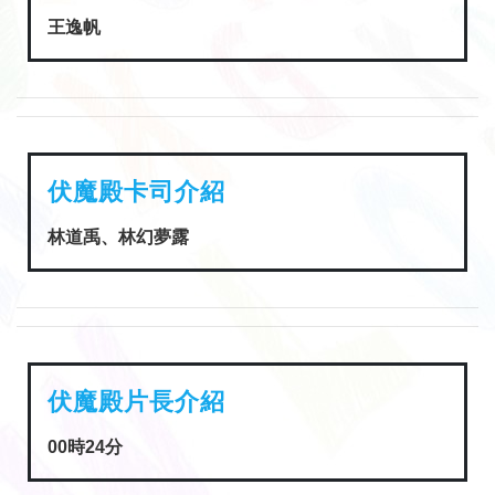
王逸帆
伏魔殿卡司介紹
林道禹、林幻夢露
伏魔殿片長介紹
00時24分