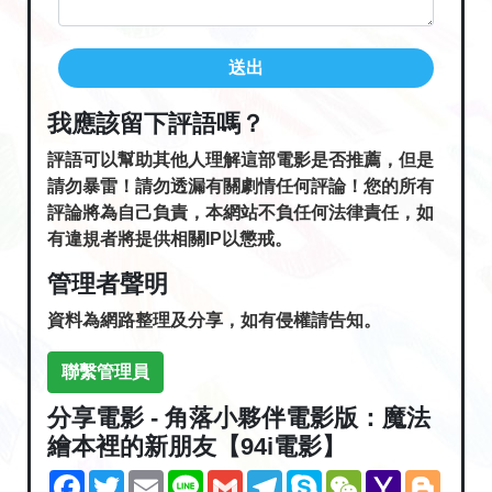
送出
我應該留下評語嗎？
評語可以幫助其他人理解這部電影是否推薦，但是
請勿暴雷！請勿透漏有關劇情任何評論！您的所有
評論將為自己負責，本網站不負任何法律責任，如
有違規者將提供相關IP以懲戒。
管理者聲明
資料為網路整理及分享，如有侵權請告知。
聯繫管理員
分享電影 - 角落小夥伴電影版：魔法
繪本裡的新朋友【94i電影】
Facebook
Twitter
Email
Line
Gmail
Telegram
Skype
WeChat
Yahoo
Blogg