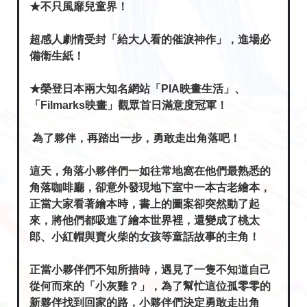
★不只風靡兒童界！
超感人劇情受封「給大人看的催淚神作」，進場必
備衛生紙！
★榮登日本兩大知名網站「PIA映畫生活」、
「Filmarks映畫」觀眾首日滿意度冠軍！
為了夥伴，再踏出一步，勇敢走出角落吧！
這天，角落小夥伴們一如往常地窩在他們最熟悉的
角落咖啡廳，卻意外發現地下室中一本古老繪本，
正當大家看著繪本時，書上的圖案卻突然動了起
來，將他們都吸進了繪本世界裡，還變成了桃太
郎、小紅帽與賣火柴的女孩等童話故事的主角！
正當小夥伴們不知所措時，遇見了一隻不知道自己
從何而來的「小灰雞？」，為了幫忙這位孤零零的
新夥伴找到回家的路，小夥伴們決定勇敢走出角