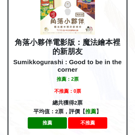
角落小夥伴電影版：魔法繪本裡
的新朋友
Sumikkogurashi : Good to be in the
corner
推薦：
2
票
不推薦：
0
票
總共獲得2票
平均值：2票，評價【
推薦
】
推薦
不推薦