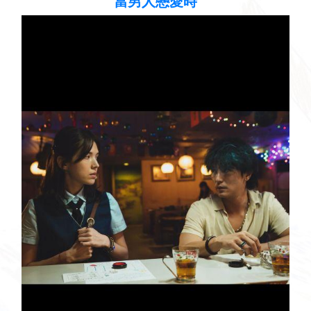
聽見歌 再唱