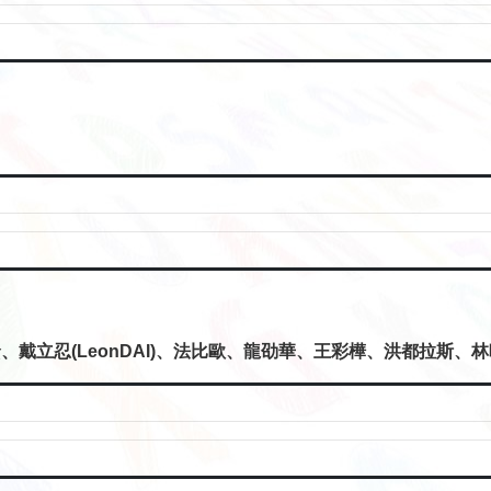
戴立忍(LeonDAI)、法比歐、龍劭華、王彩樺、洪都拉斯、