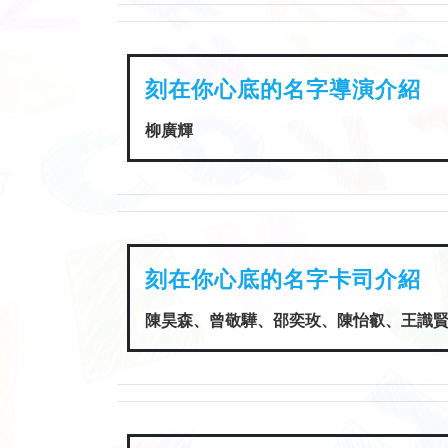
刻在你心底的名字導演介紹
柳廣輝
刻在你心底的名字卡司介紹
陳昊森、曾敬驊、邵奕玫、陳怡叡、王識賢、
刻在你心底的名字片長介紹