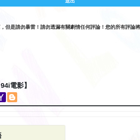
送出
薦，但是請勿暴雷！請勿透漏有關劇情任何評論！您的所有評論
。
94i電影】
eChat
Yahoo
Blogger
Mail
語