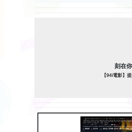
刻在你
【94i電影】