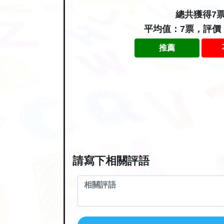
總共獲得7
平均值：7票，評價
推薦
請寫下相關評語