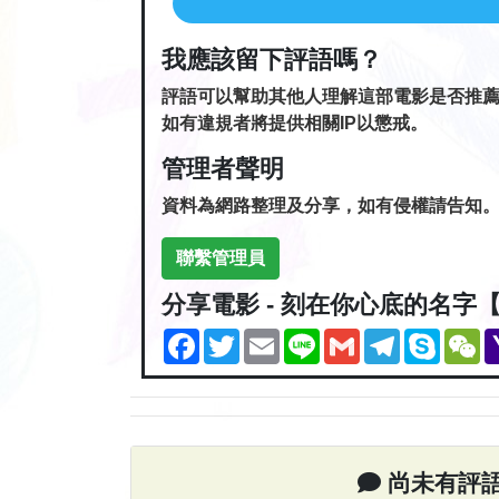
我應該留下評語嗎？
評語可以幫助其他人理解這部電影是否推
如有違規者將提供相關IP以懲戒。
管理者聲明
資料為網路整理及分享，如有侵權請告知
聯繫管理員
分享電影 - 刻在你心底的名字【
Facebook
Twitter
Email
Line
Gmail
Telegram
Skype
W
尚未有評