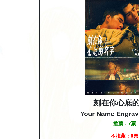
刻在你心底
Your Name Engrav
推薦：
7
票
不推薦：
0
票