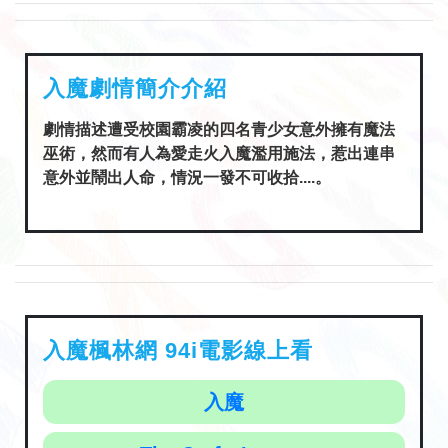
入魔劇情簡介介紹
劇情描述遭受校園霸凌的四名青少女意外擁有魔法
巫術，然而有人為愛走火入魔濫用施法，惹出連串
意外並鬧出人命，情況一發不可收拾....。
入魔楓林網 94i電影線上看
入魔