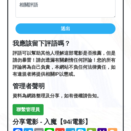
送出
我應該留下評語嗎？
評語可以幫助其他人理解這部電影是否推薦，但是
請勿暴雷！請勿透漏有關劇情任何評論！您的所有
評論將為自己負責，本網站不負任何法律責任，如
有違規者將提供相關IP以懲戒。
管理者聲明
資料為網路整理及分享，如有侵權請告知。
聯繫管理員
分享電影 - 入魔【94i電影】
Facebook
Twitter
Email
Line
Gmail
Telegram
Skype
WeChat
Yahoo
Blogg