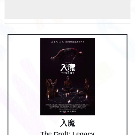
入魔
The Craft: Legacy