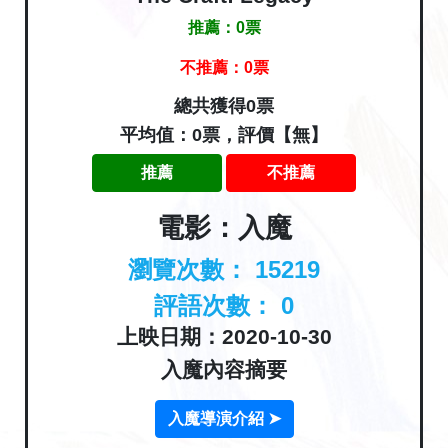
推薦：
0
票
不推薦：
0
票
總共獲得0票
平均值：0票，評價【無】
推薦
不推薦
電影：入魔
瀏覽次數：
15219
評語次數：
0
上映日期：2020-10-30
入魔內容摘要
入魔導演介紹 ➤