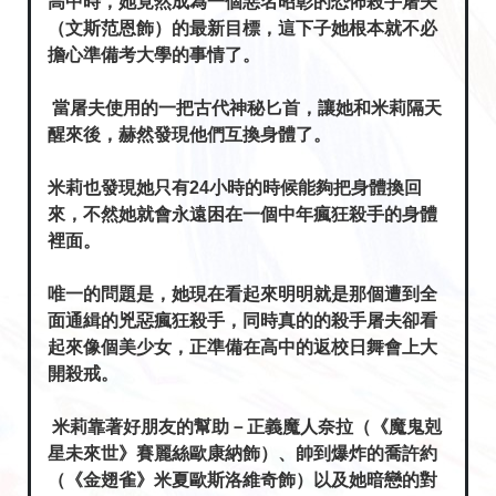
高中時，她竟然成為一個惡名昭彰的恐怖殺手屠夫
（文斯范恩飾）的最新目標，這下子她根本就不必
擔心準備考大學的事情了。
當屠夫使用的一把古代神秘匕首，讓她和米莉隔天
醒來後，赫然發現他們互換身體了。
米莉也發現她只有24小時的時候能夠把身體換回
來，不然她就會永遠困在一個中年瘋狂殺手的身體
裡面。
唯一的問題是，她現在看起來明明就是那個遭到全
面通緝的兇惡瘋狂殺手，同時真的的殺手屠夫卻看
起來像個美少女，正準備在高中的返校日舞會上大
開殺戒。
米莉靠著好朋友的幫助－正義魔人奈拉（《魔鬼剋
星未來世》賽麗絲歐康納飾）、帥到爆炸的喬許約
（《金翅雀》米夏歐斯洛維奇飾）以及她暗戀的對