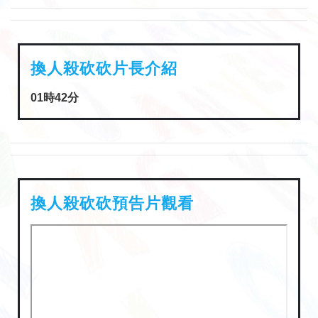
換人殺砍砍片長介紹
01時42分
換人殺砍砍預告片觀看