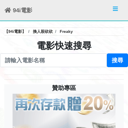
94i電影
【94i電影】
換人殺砍砍
Freaky
電影快速搜尋
搜尋
贊助專區