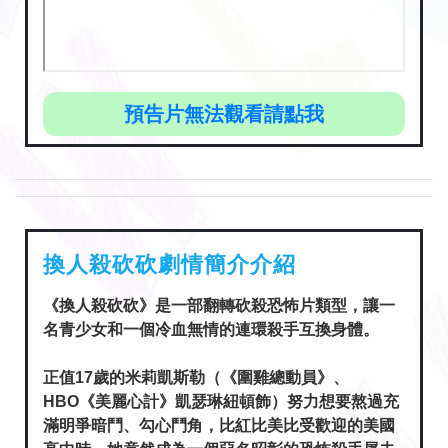
預告片無法觀看請點我
換人殺砍砍劇情簡介介紹
《換人殺砍砍》是一部翻轉砍殺恐怖片類型，讓一
名青少女和一個冷血無情的連環殺手互換身體。
正值17歲的米莉凱斯勒（《圍雞總動員》、
HBO《美麗心計》凱瑟琳紐頓飾）努力想要熬過充
滿明爭暗鬥、勾心鬥角，比紅比美比受歡迎的美國