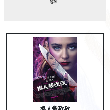
等等...
換人殺砍砍