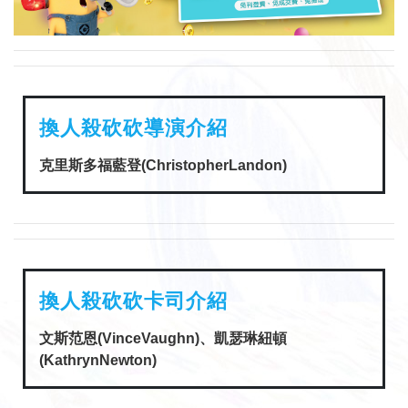
換人殺砍砍導演介紹
克里斯多福藍登(ChristopherLandon)
換人殺砍砍卡司介紹
文斯范恩(VinceVaughn)、凱瑟琳紐頓
(KathrynNewton)