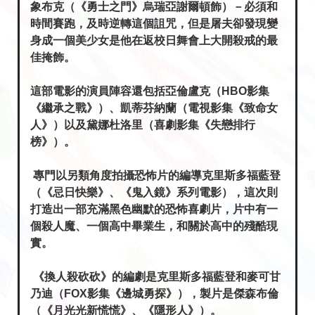
象布克（《勇士之門》烏瑞亞謝爾頓飾）－必須和
時間賽跑，及時逆轉這個詛咒，但是屠夫卻發現變
身成一個美少女是他在返校日舞會上大開殺戒的最
佳掩飾。
這部電影的演員陣容還包括亞倫盧克（HBO影集
《繼承之戰》）、凱蒂芬納蘭（電視影集《致命女
人》）以及黛娜杜洛里（喜劇影集《失戀排行
榜》）。
專門以另類角度拍攝恐怖片的編導克里斯多福藍登
（《忌日快樂》、《鬼入鏡》系列電影），這次則
打造出一部充滿黑色幽默的恐怖喜劇片，片中有一
個殺人魔、一個高中畢業生，和關於高中的殘酷現
實。
《換人殺砍砍》的編劇是克里斯多福藍登和麥可甘
乃迪（FOX影集《邊城勇探》），製片是傑森布倫
（《月光光新慌慌》、《隱形人》）。