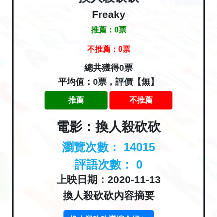
Freaky
推薦：
0
票
不推薦：
0
票
總共獲得0票
平均值：0票，評價【無】
推薦
不推薦
電影：換人殺砍砍
瀏覽次數：
14015
評語次數：
0
上映日期：2020-11-13
換人殺砍砍內容摘要