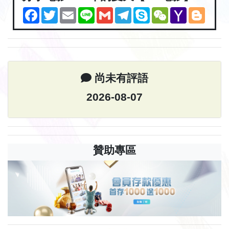
Facebook
Twitter
Email
Line
Gmail
Telegram
Skype
WeChat
Yahoo
Blogg
Mail
尚未有評語
2026-08-07
贊助專區