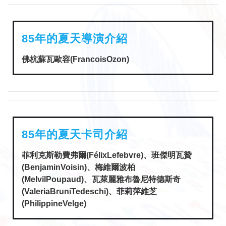
85年的夏天導演介紹
佛杭蘇瓦歐容(FrancoisOzon)
85年的夏天卡司介紹
菲利克斯勒費弗爾(FélixLefebvre)、班傑明瓦贊
(BenjaminVoisin)、梅維爾波柏
(MelvilPoupaud)、瓦萊麗雅布魯尼特德斯奇
(ValeriaBruniTedeschi)、菲莉萍維芝
(PhilippineVelge)