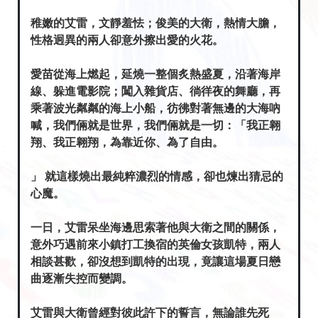
稚嫩的艾雷，文靜羞怯；俊美的大衛，熱情大膽，
性格迥異的兩人卻意外擦出愛的火花。
愛苗從海上燃起，延燒一整個炙熱盛夏，沿著海岸
線、躲進電影院；闖入雜貨店、徜徉夜的舞廳，再
乘著波光粼粼的海上小船，彷彿對著無邊的大海吶
喊，我們倆就是世界，我們倆就是一切：「我正翱
翔、我正翱翔，為靠近你、為了自由。
」 就這樣燒出最純粹濃烈的情感，卻也煉出猜忌的
心魔。
一日，艾雷呆坐海邊思索著他與大衛之間的關係，
意外巧遇前來小鎮打工換宿的英倫女孩凱特，兩人
相談甚歡，卻沒想到凱特的出現，竟讓這場夏日戀
曲逐漸失控而變調。
艾雷與大衛曾經對彼此許下的誓言，無論誰先死