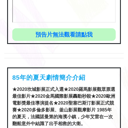
預告片無法觀看請點我
85年的夏天劇情簡介介紹
★2020坎城影展正式入選★2020羅馬影展觀眾票選
最佳影片★2020金馬國際影展轟動秒殺★2020歐洲
電影獎最佳導演提名★2020聖塞巴斯汀影展正式競
賽★2020多倫多影展、釜山影展觀摩影片 1985年
的夏天，法國諾曼第的海濱小鎮，少年艾雷在一次
翻船意外中結識了出手相救的大衛。