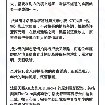
去，都要在對方的墳上起舞，看似不經意的承諾就
要一語成讖⋯⋯。
法國鬼才名導歐容將經典文學小說《在我墳上起
舞》搬上大銀幕，不改擅長的情慾基調，摻雜些許
驚悚元素，在撲朔迷離之間，濃霧就這樣散去，原
來是這般美麗而動人的愛情故事。
把少男的同志戀情拍得既浪漫又殘酷，而兩位年輕
帥氣的演員從青春迷惘到為愛痴狂的演出，層次鮮
明、亮眼吸睛。
全片超16毫米膠捲影像的復古質感，細膩呈現八○
年代的時尚風潮、懷舊氛圍。
法國天團Air成員JBDunckel的原創電影配樂，英搖
樂團TheCure與傳奇歌手洛史都華等流行金曲輪番
上陣、扣人心弦，完美勾勒出電影中青春年少的肆