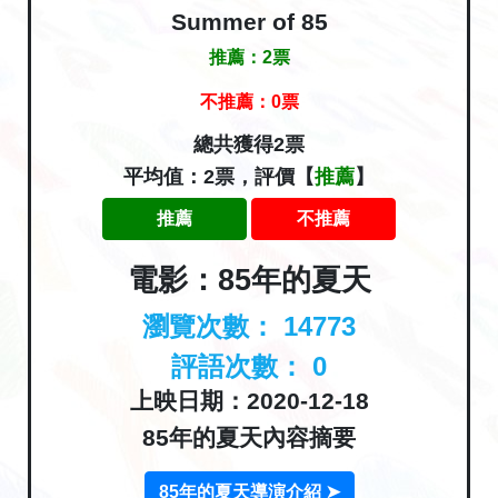
Summer of 85
推薦：
2
票
不推薦：
0
票
總共獲得2票
平均值：2票，評價【
推薦
】
推薦
不推薦
電影：85年的夏天
瀏覽次數：
14773
評語次數：
0
上映日期：2020-12-18
85年的夏天內容摘要
85年的夏天導演介紹 ➤