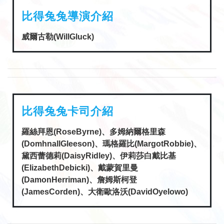
比得兔兔導演介紹
威爾古勒(WillGluck)
比得兔兔卡司介紹
羅絲拜恩(RoseByrne)、多姆納爾格里森
(DomhnallGleeson)、瑪格羅比(MargotRobbie)、
黛西蕾德莉(DaisyRidley)、伊莉莎白戴比基
(ElizabethDebicki)、戴蒙賀里曼
(DamonHerriman)、詹姆斯柯登
(JamesCorden)、大衛歐洛沃(DavidOyelowo)