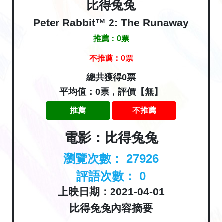
比得兔兔
Peter Rabbit™ 2: The Runaway
推薦：
0
票
不推薦：
0
票
總共獲得0票
平均值：0票，評價【無】
推薦
不推薦
電影：比得兔兔
瀏覽次數：
27926
評語次數：
0
上映日期：2021-04-01
比得兔兔內容摘要