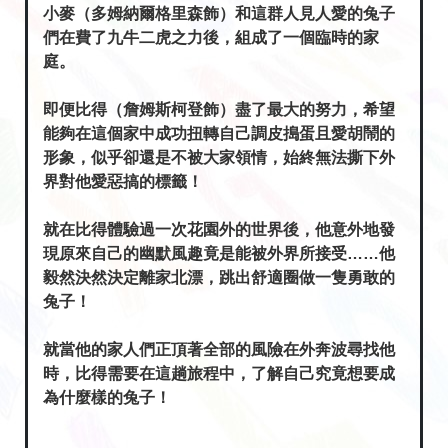
小麥（多姆納爾格里森飾）和這群人見人愛的兔子
們在費了九牛二虎之力後，組成了一個臨時的家
庭。
即便比得（詹姆斯柯登飾）盡了最大的努力，希望
能夠在這個家中成功扭轉自己調皮搗蛋且愛胡鬧的
形象，似乎卻還是不被大家領情，始終無法撕下外
界對他愛惡搞的標籤！
就在比得體驗過一次花園外的世界後，他意外地發
現原來自己的幽默風趣竟是能被外界所接受……他
毅然決然決定離家北漂，跳出舒適圈做一隻勇敢的
兔子！
就當他的家人們正頂著全部的風險在外奔波尋找他
時，比得需要在這趟旅程中，了解自己究竟想要成
為什麼樣的兔子！