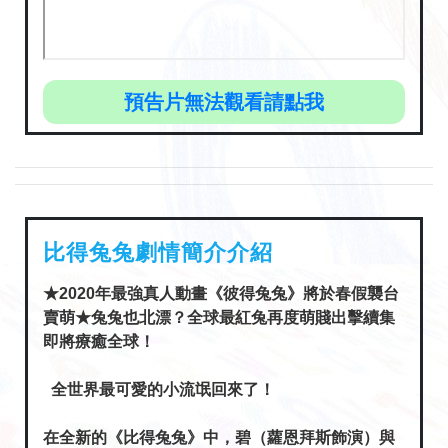
預告片無法觀看請點我
比得兔兔劇情簡介介紹
★2020年最強真人動畫《彼得兔兔》將於春假襲台
賣萌★兔兔也北漂？全球最紅兔再度萌賤出擊續集
即將療癒全球！
全世界最可愛的小流氓回來了！
在全新的《比得兔兔》中，碧（蘿恩拜斯飾演）與